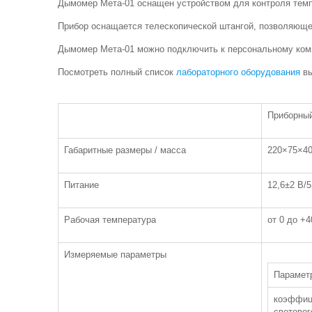
Дымомер Мета-01 оснащен устройством для контроля темп
Прибор оснащается телескопической штангой, позволяющей
Дымомер Мета-01 можно подключить к персональному ком
Посмотреть полный список
лабораторного оборудования
вы
Приборный
Габаритные размеры / масса
220×75×40
Питание
12,6±2 В/5
Рабочая температура
от 0 до +4
Измеряемые параметры
Парамет
коэффиц
световог