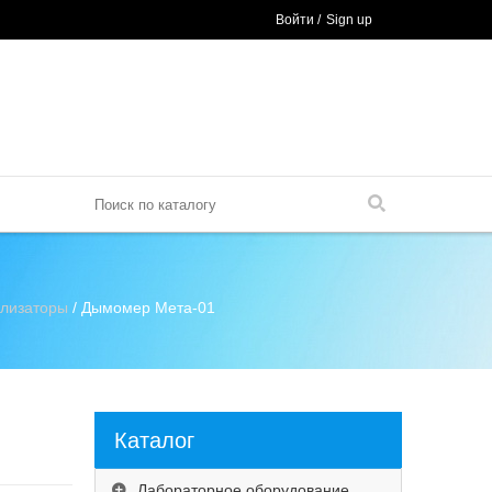
Войти
/
Sign up
ализаторы
/ Дымомер Мета-01
Каталог
Лабораторное оборудование