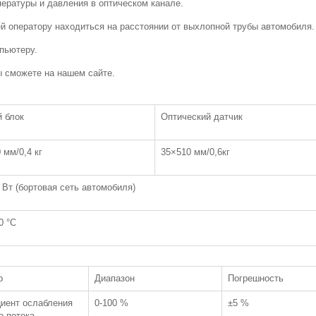
ературы и давления в оптическом канале.
 оператору находиться на расстоянии от выхлопной трубы автомобиля.
Тестер быстрой
Аналитическ
экстракции масла
Aczet
пьютеру.
G981
 сможете на нашем сайте.
Биологический
Сверхнизкий
микроскоп Микромед
погружной
 блок
Оптический датчик
3 (U3)
термостат(кр
СС-80
 мм/0,4 кг
35×510 мм/0,6кг
Лабораторные весы
Лабораторн
Aczet
морозильная
 Вт (бортовая сеть автомобиля)
Tmax
0 °С
Лабораторные весы
Камера тепл
Aczet (высокоточные)
КТХ-74-65/16
р
Диапазон
Погрешность
иент ослабления
0-100 %
±5 %
о потока