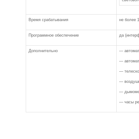
Время срабатывания
не более 1
Программное обеспечение
да (интер
Дополнительно
— автомат
— автомат
— телеско
— воздушн
— дымомер
— часы ре