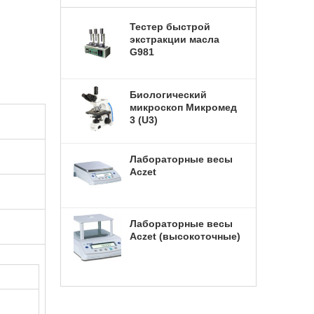
ие весы
Тестер быстрой
экстракции масла
G981
Биологический
микроскоп Микромед
иостат)
3 (U3)
Лабораторные весы
ая
Aczet
 камера
Лабораторные весы
а-холода
Aczet (высокоточные)
5