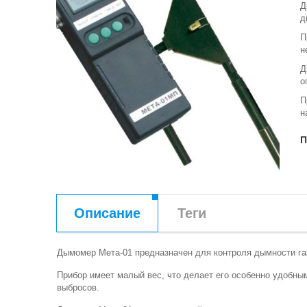
Д
д
П
н
Д
о
П
н
П
Описание
Теги
Дымомер Мета-01 предназначен для контроля дымности га
Прибор имеет малый вес, что делает его особенно удобны
выбросов.