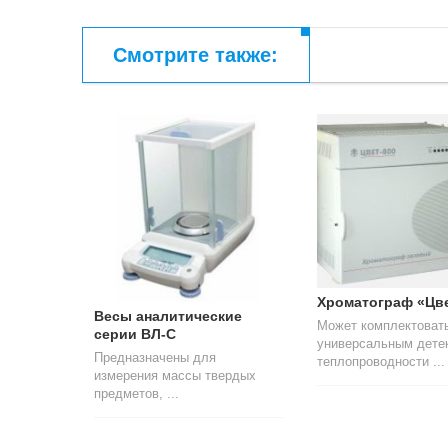
Смотрите также:
Хроматограф «Цве
айер»
Весы аналитические
Может комплектовать
серии ВЛ-С
универсальным дете
лиза
Предназначены для
теплопроводности ...
измерения массы твердых
предметов, ...