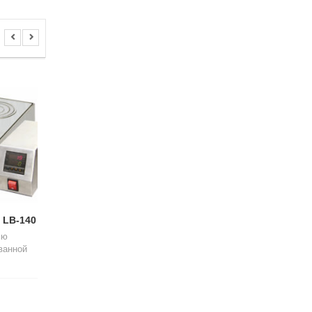
 LB-140
Хроматограф
Весы серии ВЛТЭ-
«Кристалл-5000.1»
ью
Лабораторные весы с
ванной
О дин из современнейших и
ВЛТЭ-Т имеют следую
наиболее привлекательных ...