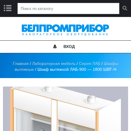
Г
Л
А
В
Н
ВХОД
А
Я
Главная
/
Лабораторная мебель
/
Серия ЛАБ
/
Шкафы
Н
вытяжные
/ Шкаф вытяжной ЛАБ-900 — 1800 ШВТ-Н
О
В
О
С
Т
И
К
А
Т
А