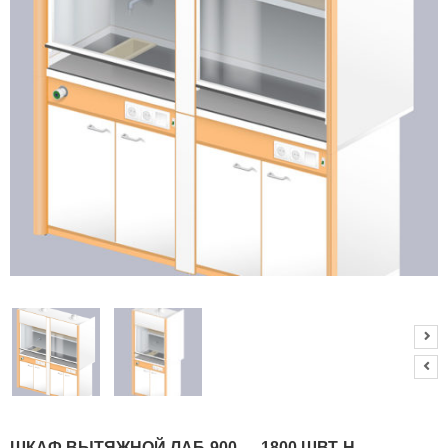
Л
О
Г
У
С
Л
У
Г
И
К
О
Н
Т
А
К
Т
Ы
ШКАФ ВЫТЯЖНОЙ ЛАБ-900 — 1800 ШВТ-Н