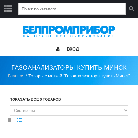
Г
Л
А
В
Н
ВХОД
А
Я
ГАЗОАНАЛИЗАТОРЫ КУПИТЬ МИНСК
Н
Главная
/ Товары с меткой “Газоанализаторы купить Минск”
О
В
О
С
Т
ПОКАЗАТЬ ВСЕ 6 ТОВАРОВ
И
К
А
Т
А