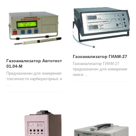
Л
О
Г
У
С
Л
У
Г
И
Газоанализатор ГИАМ-27
Газоанализатор Автотест
Газоанализатор ГИАМ-27
01.04-М
К
предназначен для измерения
Предназначен для измерения
О
окиси ...
токсичности карбюраторных и
Н
...
Т
А
К
Т
Ы