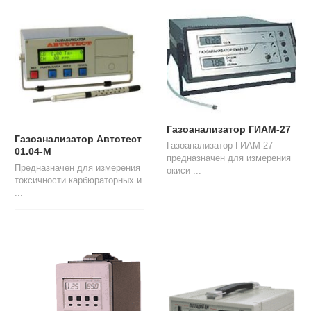
Л
О
Г
У
С
Л
У
Г
И
Газоанализатор ГИАМ-27
Газоанализатор Автотест
Газоанализатор ГИАМ-27
01.04-М
К
предназначен для измерения
Предназначен для измерения
О
окиси ...
токсичности карбюраторных и
Н
...
Т
А
К
Т
Ы