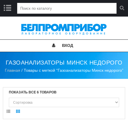
Г
Л
А
В
Н
ВХОД
А
Я
ГАЗОАНАЛИЗАТОРЫ МИНСК НЕДОРОГО
Н
Главная
/ Товары с меткой “Газоанализаторы Минск недорого”
О
В
О
С
Т
ПОКАЗАТЬ ВСЕ 6 ТОВАРОВ
И
К
А
Т
А