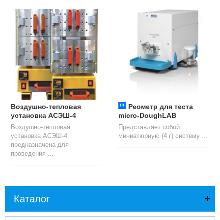
Воздушно-тепловая
!!!
Реометр для теста
установка АСЭШ-4
micro-DoughLAB
Воздушно-тепловая
Представляет собой
установка АСЭШ-4
миниатюрную (4 г) систему ...
предназначена для
проведения ...
Каталог