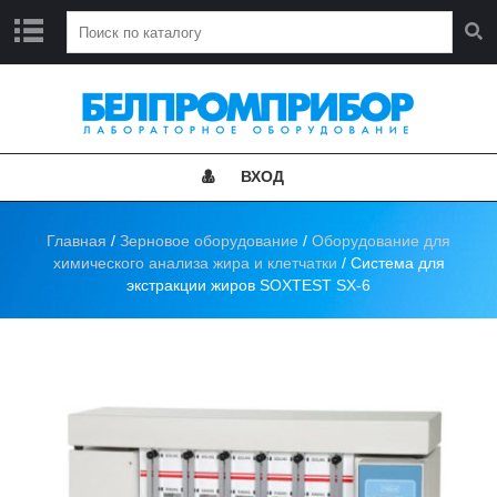
Г
Л
А
В
Н
ВХОД
А
Я
Главная
/
Зерновое оборудование
/
Оборудование для
Н
химического анализа жира и клетчатки
/ Система для
О
экстракции жиров SOXTEST SX-6
В
О
С
Т
И
К
А
Т
А