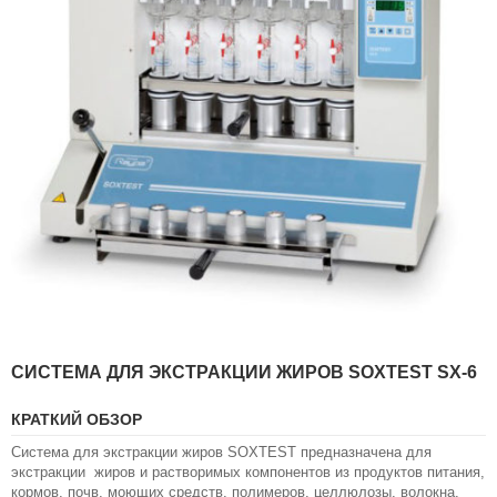
Л
О
Г
У
С
Л
У
Г
И
К
О
Н
Т
А
К
Т
СИСТЕМА ДЛЯ ЭКСТРАКЦИИ ЖИРОВ SOXTEST SX-6
Ы
КРАТКИЙ ОБЗОР
Система для экстракции жиров SOXTEST предназначена для
экстракции жиров и растворимых компонентов из продуктов питания,
кормов, почв, моющих средств, полимеров, целлюлозы, волокна,