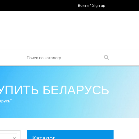
Войти
/
Sign up
УПИТЬ БЕЛАРУСЬ
арусь”
Каталог