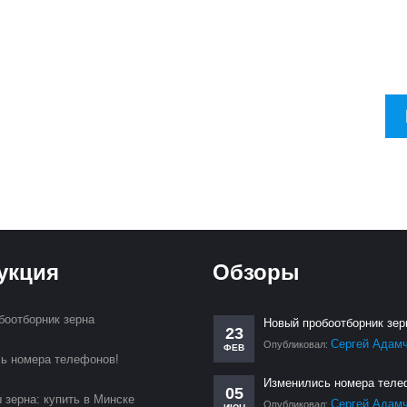
тесь на рассылку, чтобы в первую очередь узнавать о новинках и 
укция
Обзоры
боотборник зерна
Новый пробоотборник зер
23
Сергей Адам
Опубликовал:
ФЕВ
ь номера телефонов!
Изменились номера теле
05
 зерна: купить в Минске
Сергей Адам
Опубликовал: