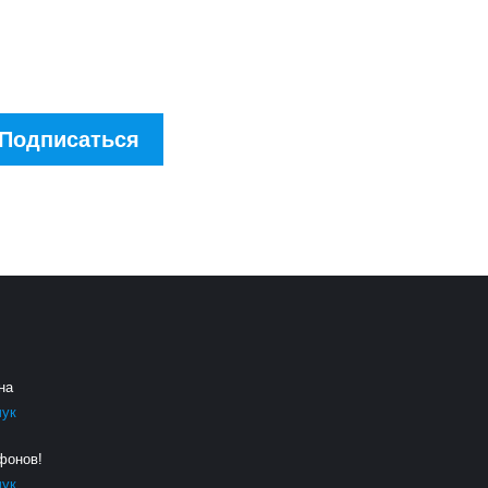
скидках!
Подписаться
на
чук
фонов!
чук