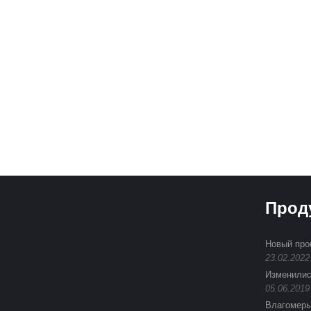
Подпиши
Прод
Новый про
23.02.2022
Изменилис
05.06.2019
Влагомеры