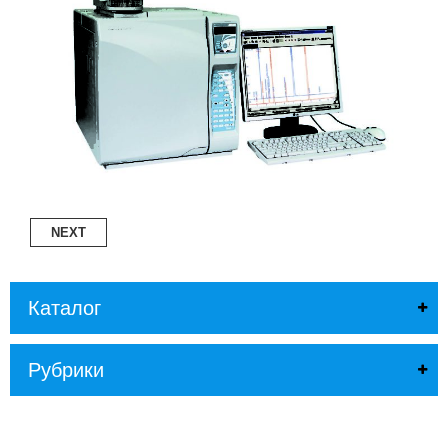
Л
О
Г
У
С
Л
У
Г
И
К
NEXT
О
Н
Т
А
Каталог
К
Т
Ы
Рубрики