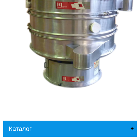
Л
О
Г
У
С
Л
У
Г
И
К
О
Н
Т
А
К
Т
Ы
Каталог