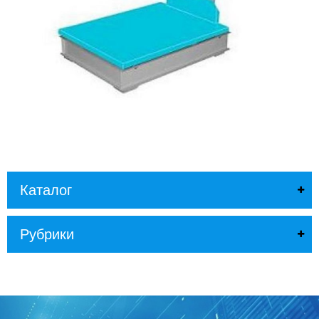
Л
О
Г
У
С
Л
У
Г
И
К
О
Н
Каталог
Т
А
К
Рубрики
Т
Ы