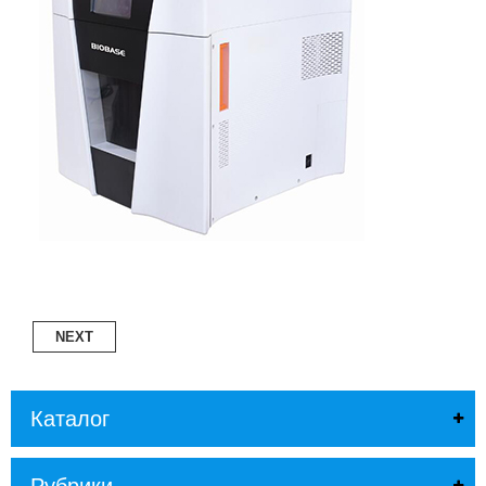
Л
О
Г
У
С
Л
У
Г
И
К
О
Н
Т
А
NEXT
К
Т
Ы
Каталог