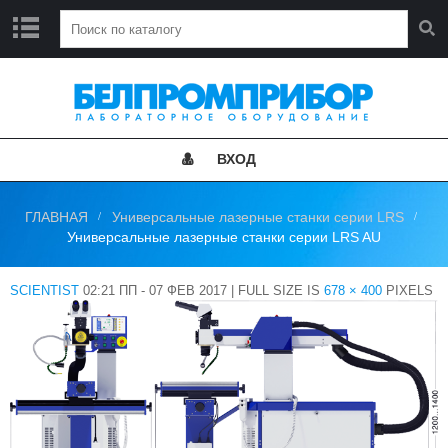
Г
Л
А
В
Н
ВХОД
А
Я
ГЛАВНАЯ
Универсальные лазерные станки серии LRS
Н
Универсальные лазерные станки серии LRS AU
О
В
О
SCIENTIST
02:21 ПП - 07 ФЕВ 2017
|
FULL SIZE IS
678 × 400
PIXELS
С
Т
И
К
А
Т
А