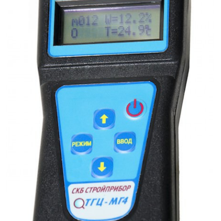
Л
О
Г
У
С
Л
У
Г
И
К
О
Н
Т
А
К
Т
Ы