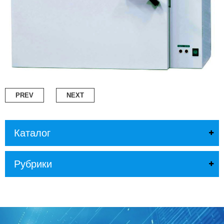
Л
О
Г
У
С
Л
У
Г
И
PREV
NEXT
К
О
Н
Каталог
Т
А
К
Рубрики
Т
Ы