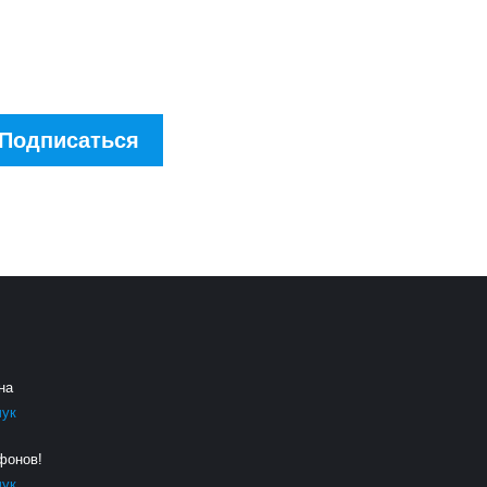
скидках!
Подписаться
на
чук
фонов!
чук