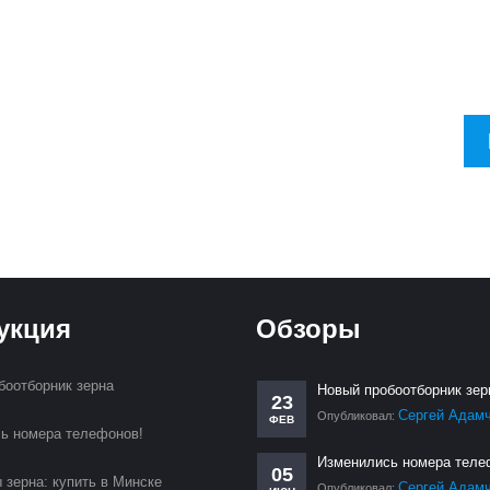
тесь на рассылку, чтобы в первую очередь узнавать о новинках и 
укция
Обзоры
боотборник зерна
Новый пробоотборник зер
23
Сергей Адам
Опубликовал:
ФЕВ
ь номера телефонов!
Изменились номера теле
05
 зерна: купить в Минске
Сергей Адам
Опубликовал: