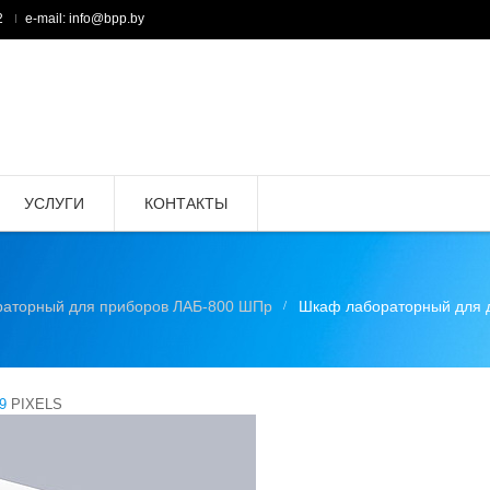
2
e-mail: info@bpp.by
УСЛУГИ
КОНТАКТЫ
аторный для приборов ЛАБ-800 ШПр
Шкаф лабораторный для 
9
PIXELS