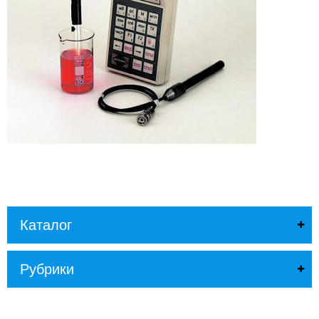
Л
О
Г
У
С
Л
У
Г
И
К
О
Н
Т
А
Каталог
К
Т
Ы
Рубрики