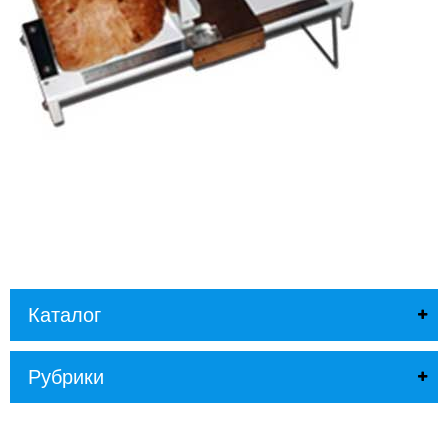
Л
О
Г
У
С
Л
У
Г
И
К
О
Н
Т
А
Каталог
К
Т
Ы
Рубрики