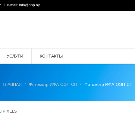
2
e-mail: info@bpp.by
УСЛУГИ
КОНТАКТЫ
ГЛАВНАЯ
Фотометр ИФА-ОЭП-CП
Фотометр ИФА-ОЭП-CП
3
PIXELS