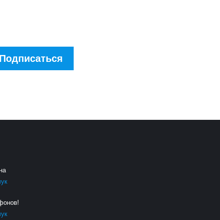
скидках!
Подписаться
на
чук
фонов!
чук