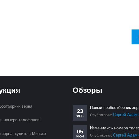
тесь на рассылку, чтобы в первую очередь узнавать о новинках и 
укция
Обзоры
боотборник зерна
Новый пробоотборник зер
23
Сергей Адам
Опубликовал:
ФЕВ
ь номера телефонов!
Изменились номера теле
05
 зерна: купить в Минске
Сергей Адам
Опубликовал:
ИЮН