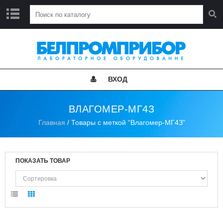
Г
Л
А
В
Н
ВХОД
А
Я
ВЛАГОМЕР-МГ4З
Н
Главная
/ Товары с меткой “Влагомер-МГ4З”
О
В
О
С
Т
ПОКАЗАТЬ ТОВАР
И
К
А
Т
А