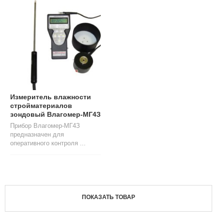
Л
О
Г
У
С
Л
У
Г
И
Измеритель влажности
стройматериалов
К
зондовый Влагомер-МГ4З
О
Прибор Влагомер-МГ4З
Н
предназначен для
Т
оперативного контроля ...
А
К
Т
Ы
ПОКАЗАТЬ ТОВАР