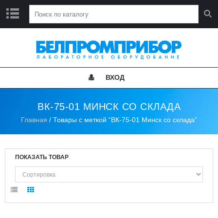
Г
Л
А
В
Н
ВХОД
А
Я
ВК-75-01 МИНСК СО СКЛАДА
Н
Главная
/ Товары с меткой “ВК-75-01 Минск со склада”
О
В
О
С
Т
ПОКАЗАТЬ ТОВАР
И
К
А
Т
А