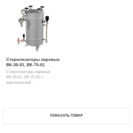
Л
О
Г
У
С
Л
У
Г
И
Стерилизаторы паровые
ВК-30-01, ВК-75-01
К
Стерилизаторы паровые
О
ВК-30-01, ВК-75-01 с
Н
вертикальной ...
Т
А
К
Т
Ы
ПОКАЗАТЬ ТОВАР