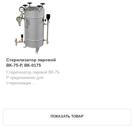
Л
О
Г
У
С
Л
У
Г
И
Стерилизатор паровой
ВК-75-Р, ВК-0175
К
Стерилизатор паровой ВК-75-
О
Р предназначен для
Н
стерилизации ...
Т
А
К
Т
Ы
ПОКАЗАТЬ ТОВАР