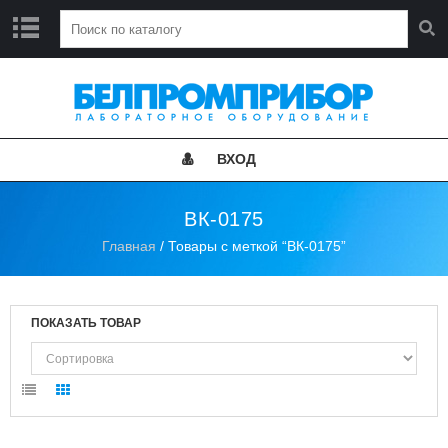
Г
Л
А
В
Н
ВХОД
А
Я
ВК-0175
Н
Главная
/ Товары с меткой “ВК-0175”
О
В
О
С
Т
ПОКАЗАТЬ ТОВАР
И
К
А
Т
А