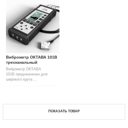
Л
О
Г
У
С
Л
У
Г
И
Виброметр ОКТАВА 101В
трехканальный
К
Виброметр ОКТАВА
О
101В предназначен для
Н
широкого круга ...
Т
А
К
Т
Ы
ПОКАЗАТЬ ТОВАР