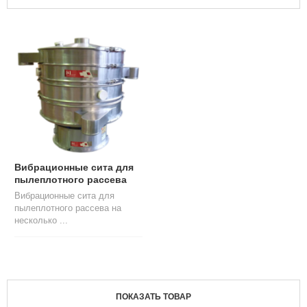
Л
О
Г
У
С
Л
У
Г
И
К
О
Вибрационные сита для
Н
пылеплотного рассева
Т
Вибрационные сита для
А
пылеплотного рассева на
К
несколько ...
Т
Ы
ПОКАЗАТЬ ТОВАР