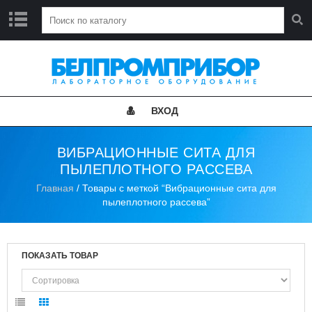
Г
Л
А
В
Н
ВХОД
А
Я
ВИБРАЦИОННЫЕ СИТА ДЛЯ
Н
ПЫЛЕПЛОТНОГО РАССЕВА
О
В
Главная
/ Товары с меткой “Вибрационные сита для
О
пылеплотного рассева”
С
Т
И
ПОКАЗАТЬ ТОВАР
К
А
Т
А