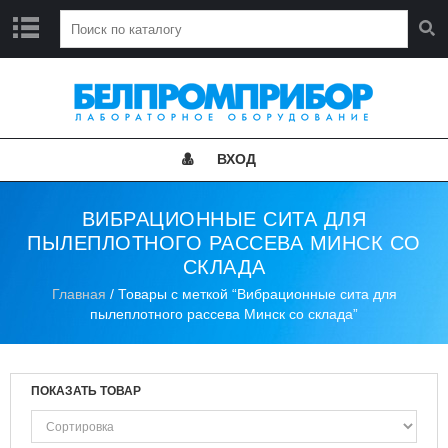
Г
Л
А
В
Н
ВХОД
А
Я
ВИБРАЦИОННЫЕ СИТА ДЛЯ
Н
ПЫЛЕПЛОТНОГО РАССЕВА МИНСК СО
О
СКЛАДА
В
О
Главная
/ Товары с меткой “Вибрационные сита для
С
пылеплотного рассева Минск со склада”
Т
И
К
ПОКАЗАТЬ ТОВАР
А
Т
А