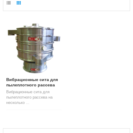
Л
О
Г
У
С
Л
У
Г
И
К
О
Н
Вибрационные сита для
Т
пылеплотного рассева
А
Вибрационные сита для
К
пылеплотного рассева на
Т
несколько ...
Ы