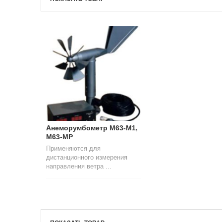
Анеморумбометр М63-М1,
М63-МР
Применяются для
дистанционного измерения
направления ветра ...