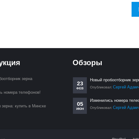
укция
Обзоры
боотборник зерна
Новый пробоотборник зер
23
Сергей Адам
Опубликовал:
ФЕВ
ь номера телефонов!
Изменились номера теле
05
 зерна: купить в Минске
Сергей Адам
Опубликовал:
ИЮН