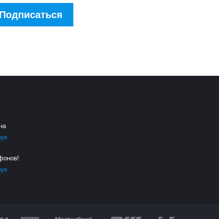
Подписаться
на
чук
фонов!
чук