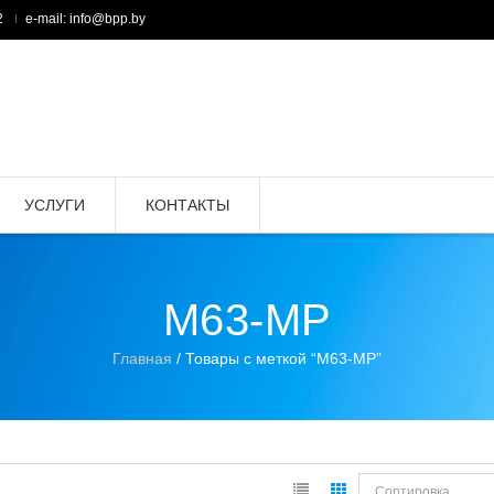
2
e-mail: info@bpp.by
УСЛУГИ
КОНТАКТЫ
М63-МР
Главная
/ Товары с меткой “М63-МР”