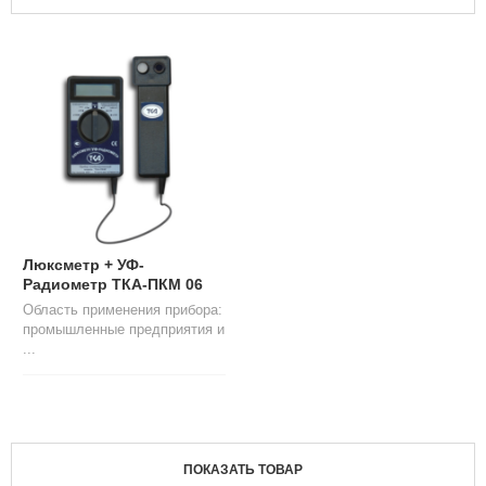
Л
О
Г
У
С
Л
У
Г
И
К
О
Люксметр + УФ-
Н
Радиометр ТКА-ПКМ 06
Т
Область применения прибора:
А
промышленные предприятия и
К
...
Т
Ы
ПОКАЗАТЬ ТОВАР