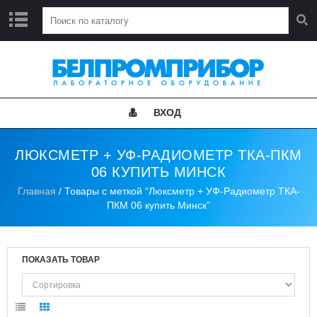
Г
Л
А
В
Н
ВХОД
А
Я
ЛЮКСМЕТР + УФ-РАДИОМЕТР ТКА-ПКМ
Н
06 КУПИТЬ МИНСК
О
В
Главная
/ Товары с меткой “Люксметр + УФ-Радиометр ТКА-
О
ПКМ 06 купить Минск”
С
Т
И
ПОКАЗАТЬ ТОВАР
К
А
Т
А