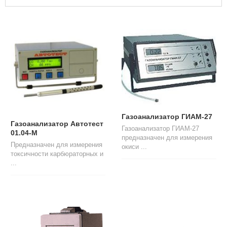
Л
О
Г
У
С
Л
У
Г
И
К
Газоанализатор ГИАМ-27
О
Газоанализатор Автотест
Газоанализатор ГИАМ-27
Н
01.04-М
предназначен для измерения
Т
Предназначен для измерения
окиси ...
А
токсичности карбюраторных и
К
...
Т
Ы