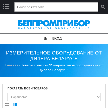
Г
Л
А
В
Н
ВХОД
А
Я
ИЗМЕРИТЕЛЬНОЕ ОБОРУДОВАНИЕ ОТ
Н
ДИЛЕРА БЕЛАРУСЬ
О
В
Главная
/ Товары с меткой “Измерительное оборудование от
О
дилера Беларусь”
С
Т
И
ПОКАЗАТЬ ВСЕ 4 ТОВАРОВ
К
А
Т
А