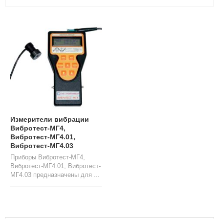
Л
О
Г
У
С
Л
У
Г
И
К
О
Измерители вибрации
Н
Вибротест-МГ4,
Т
Вибротест-МГ4.01,
А
Вибротест-МГ4.03
К
Приборы Вибротест-МГ4,
Т
Вибротест-МГ4.01, Вибротест-
Ы
МГ4.03 предназначены для ...