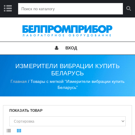
Г
Л
А
В
Н
ВХОД
А
Я
ИЗМЕРИТЕЛИ ВИБРАЦИИ КУПИТЬ
Н
БЕЛАРУСЬ
О
В
Главная
/ Товары с меткой “Измерители вибрации купить
О
Беларусь”
С
Т
И
ПОКАЗАТЬ ТОВАР
К
А
Т
А