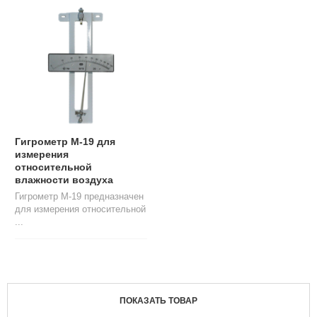
Л
О
Г
У
С
Л
У
Г
И
Гигрометр М-19 для
измерения
К
относительной
О
влажности воздуха
Н
Гигрометр М-19 предназначен
Т
для измерения относительной
А
...
К
Т
Ы
ПОКАЗАТЬ ТОВАР