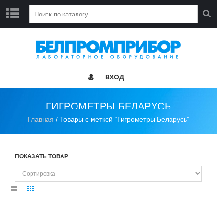
Г
Л
А
В
Н
ВХОД
А
Я
ГИГРОМЕТРЫ БЕЛАРУСЬ
Н
Главная
/ Товары с меткой “Гигрометры Беларусь”
О
В
О
С
Т
ПОКАЗАТЬ ТОВАР
И
К
А
Т
А