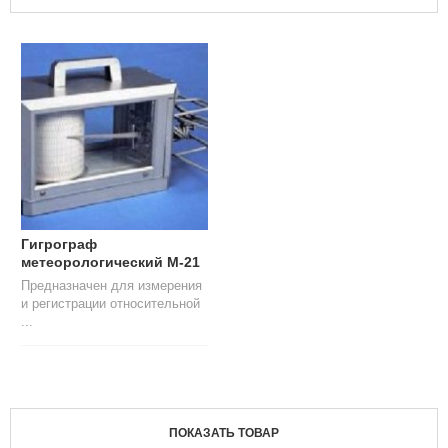
Л
О
Г
У
С
Л
У
Г
И
К
О
Гигрограф
Н
метеорологический М-21
Т
Предназначен для измерения
А
и регистрации относительной
К
...
Т
Ы
ПОКАЗАТЬ ТОВАР