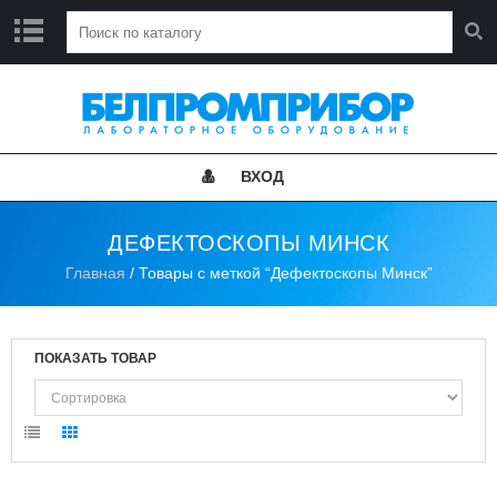
Г
Л
А
В
Н
ВХОД
А
Я
ДЕФЕКТОСКОПЫ МИНСК
Н
Главная
/ Товары с меткой “Дефектоскопы Минск”
О
В
О
С
Т
ПОКАЗАТЬ ТОВАР
И
К
А
Т
А