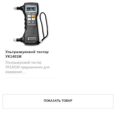
Л
О
Г
У
С
Л
У
Г
И
Ультразвуковой тестер
УК1401М
К
Ультразвуковой тестер
О
УК1401М предназначен для
Н
измерения ...
Т
А
К
Т
Ы
ПОКАЗАТЬ ТОВАР