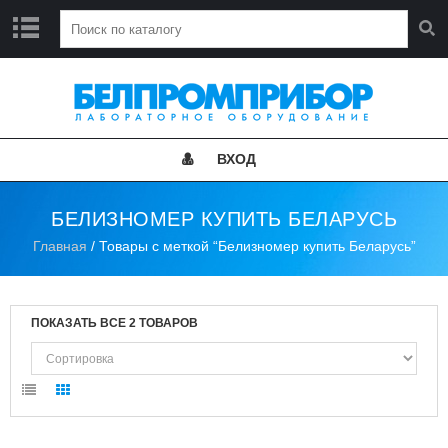
Г
Л
А
В
Н
ВХОД
А
Я
БЕЛИЗНОМЕР КУПИТЬ БЕЛАРУСЬ
Н
Главная
/ Товары с меткой “Белизномер купить Беларусь”
О
В
О
С
Т
ПОКАЗАТЬ ВСЕ 2 ТОВАРОВ
И
К
А
Т
А