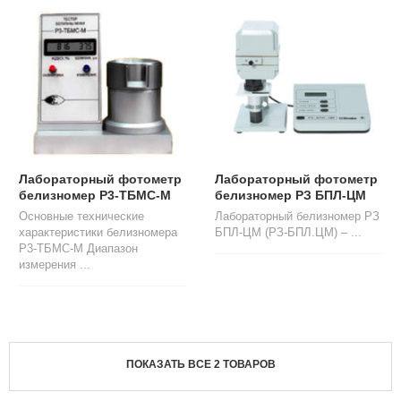
Л
О
Г
У
С
Л
У
Г
И
Лабораторный фотометр
Лабораторный фотометр
белизномер Р3-ТБМС-М
белизномер РЗ БПЛ-ЦМ
К
Основные технические
Лабораторный белизномер РЗ
О
характеристики белизномера
БПЛ-ЦМ (РЗ-БПЛ.ЦМ) – ...
Н
Р3-ТБМС-М Диапазон
Т
измерения ...
А
К
Т
Ы
ПОКАЗАТЬ ВСЕ 2 ТОВАРОВ