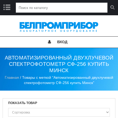
Г
Л
А
В
Н
ВХОД
А
Я
АВТОМАТИЗИРОВАННЫЙ ДВУХЛУЧЕВОЙ
Н
СПЕКТРОФОТОМЕТР СФ-256 КУПИТЬ
О
МИНСК
В
О
Главная
/ Товары с меткой “Автоматизированный двухлучевой
С
спектрофотометр СФ-256 купить Минск”
Т
И
К
ПОКАЗАТЬ ТОВАР
А
Т
А