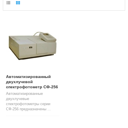
Л
О
Г
У
С
Л
У
Г
И
К
О
Н
Автоматизированный
Т
двухлучевой
А
спектрофотометр СФ-256
К
Автоматизированные
Т
двухлучевые
Ы
спектрофотометры серии
СФ-256 предназначены ...