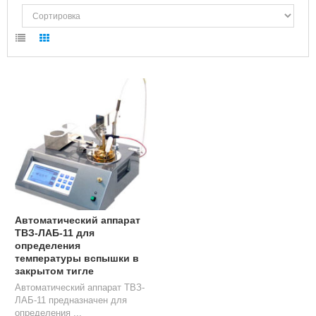
Л
О
Г
У
С
Л
У
Г
И
К
О
Н
Т
А
Автоматический аппарат
К
ТВЗ-ЛАБ-11 для
Т
определения
Ы
температуры вспышки в
закрытом тигле
Автоматический аппарат ТВЗ-
ЛАБ-11 предназначен для
определения ...