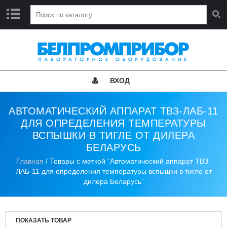
Г
Л
А
В
Н
ВХОД
А
Я
АВТОМАТИЧЕСКИЙ АППАРАТ ТВЗ-ЛАБ-11
Н
ДЛЯ ОПРЕДЕЛЕНИЯ ТЕМПЕРАТУРЫ
О
ВСПЫШКИ В ТИГЛЕ ОТ ДИЛЕРА
В
О
БЕЛАРУСЬ
С
Главная
/ Товары с меткой “Автоматический аппарат ТВЗ-
Т
ЛАБ-11 для определения температуры вспышки в тигле от
И
дилера Беларусь”
К
А
Т
ПОКАЗАТЬ ТОВАР
А