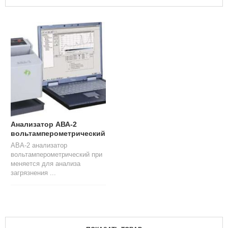
Л
О
Г
У
С
Л
У
Г
И
К
О
Анализатор АВА-2
Н
вольтамперометрический
Т
АВА-2 анализатор
А
вольтамперометрический при
К
меняется для анализа
Т
загрязнения ...
Ы