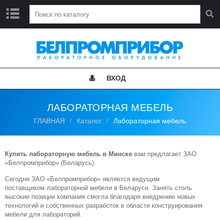
Г
Л
А
В
Н
ВХОД
А
Я
ЛАБОРАТОРНАЯ МЕБЕЛЬ
Н
ГЛАВНАЯ
Каталог
Лабораторная мебель
О
В
О
С
Купить лабораторную мебель в Минске
вам предлагает ЗАО
Т
«Белпромприбор» (Беларусь).
И
Сегодня ЗАО «Белпромприбор» является ведущим
поставщиком лабораторной мебели в Беларуси. Занять столь
К
высокие позиции компания смогла благодаря внедрению новых
А
технологий и собственных разработок в области конструирования
Т
мебели для лабораторий.
А