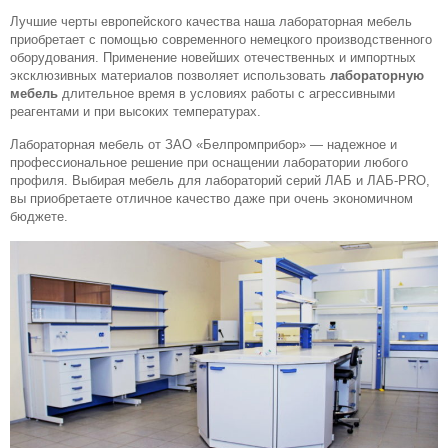
Л
Лучшие черты европейского качества наша лабораторная мебель
О
приобретает с помощью современного немецкого производственного
Г
оборудования. Применение новейших отечественных и импортных
эксклюзивных материалов позволяет использовать
лабораторную
У
мебель
длительное время в условиях работы с агрессивными
С
реагентами и при высоких температурах.
Л
Лабораторная мебель от ЗАО «Белпромприбор» — надежное и
У
профессиональное решение при оснащении лаборатории любого
Г
профиля. Выбирая мебель для лабораторий серий ЛАБ и ЛАБ-PRO,
И
вы приобретаете отличное качество даже при очень экономичном
бюджете.
К
О
Н
Т
А
К
Т
Ы