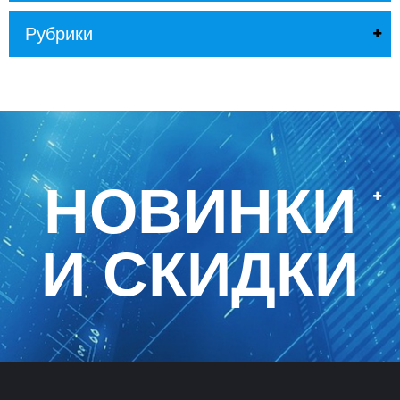
Л
О
Рубрики
Г
У
С
Л
У
Г
И
НОВИНКИ
К
О
Н
И СКИДКИ
Т
А
К
Т
Ы