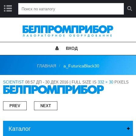
Г
Л
А
В
Н
ВХОД
А
Я
ГЛАВНАЯ
a_FuturicaBlack30
Н
О
В
SCIENTIST
08:57 ДП - 30 ДЕК 2016
|
FULL SIZE IS
332 × 30
PIXELS
О
С
Т
И
PREV
NEXT
К
А
Каталог
Т
А